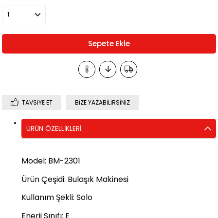
TAVSIYE ET
BIZE YAZABILIRSINIZ
ÜRÜN ÖZELLIKLERI
Model
:
BM-2301
Ürün Çeşidi
:
Bulaşık Makinesi
Kullanım Şekli
:
Solo
Enerji Sınıfı
:
E