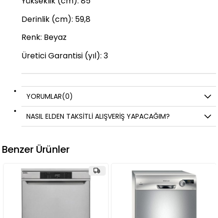
Yükseklik (cm)
:
85
Derinlik (cm)
:
59,8
Renk
:
Beyaz
Üretici Garantisi (yıl)
:
3
YORUMLAR
(0)
NASIL ELDEN TAKSİTLİ ALIŞVERİŞ YAPACAĞIM?
Benzer Ürünler