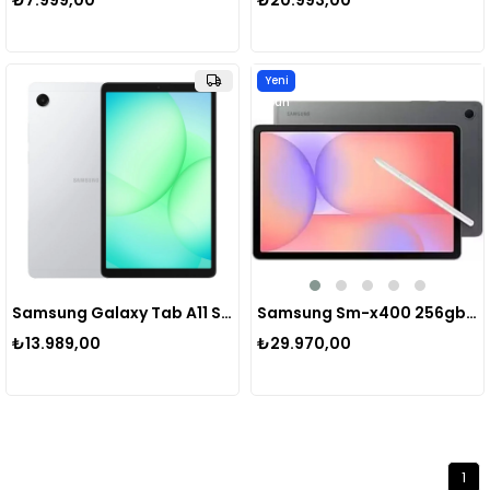
₺7.999,00
₺20.993,00
Yeni
Ürün
Samsung Galaxy Tab A11 Sm-x130 8gb/128gb 8.7" Tablet
Samsung Sm-x400 256gb Galaxy Tab S10 Lıte 10.9" Tablet
₺13.989,00
₺29.970,00
1