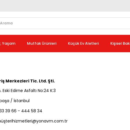
v, Yaşam
Mutfak Ürünleri
Küçük Ev Aletleri
Kişisel Ba
iş Merkezleri Tic. Ltd. Şti.
Eski Edirne Asfaltı No:24 K:3
aşa / İstanbul
33 39 66 - 444 58 34
üş
terihizmetleri@yonavm.com.tr