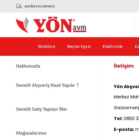
MAĞAZALARIMIZ
Mobilya
Beyaz Eşya
Elektronik
E
İletişim
Hakkımızda
Senetli Alışveriş Nasıl Yapılır ?
Yön Alışver
Merkez Mah. 
Gaziosmanp
Senetli Satış Yapılan İller
Tel:
0850 3
E-posta:
m
Mağazalarımız