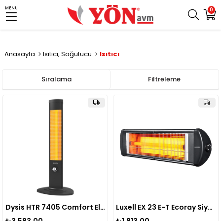
MENU
0
Anasayfa
Isıtıcı, Soğutucu
Isıtıcı
Sıralama
Filtreleme
Dysis HTR 7405 Comfort Elektrikli Isıtıcı 2000W
Luxell EX 23 E-T Ecoray Siyah Isıtıcı