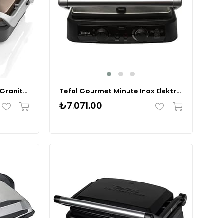
Arzum AR2047 Tostcu Lux Granite Izgara Ve Tost Makinesi Toprak
Tefal Gourmet Minute Inox Elektrikli Izgara ve Tost Makinesi
₺7.071,00