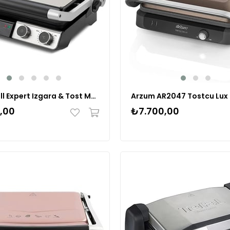
Fakir Grill Expert Izgara & Tost Makinesi Steel
,00
₺7.700,00