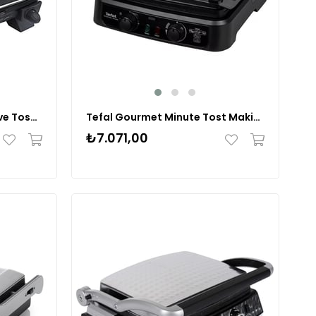
Tefal Toast Expert Izgara ve Tost Makinesi Gümüş
Tefal Gourmet Minute Tost Makinesi Siyah
₺7.071,00