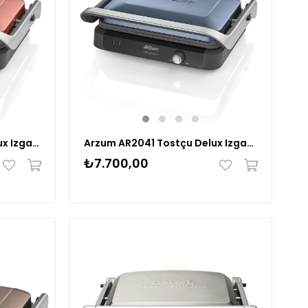
Arzum AR2039 Tostçu Delux Izgara ve Tost Makinesi - Gün Batımı
Arzum AR2041 Tostçu Delux Izgara ve Tost Makinesi
₺7.700,00