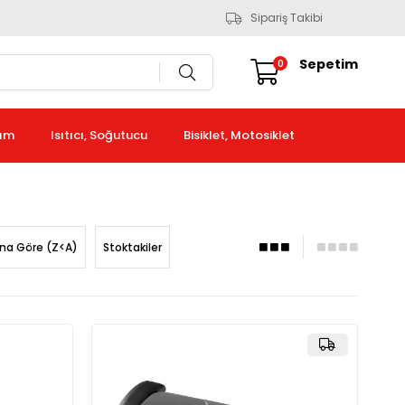
Sipariş Takibi
Sepetim
0
kım
Isıtıcı, Soğutucu
Bisiklet, Motosiklet
ına Göre (Z<A)
Stoktakiler