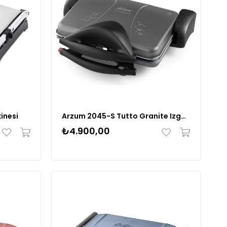
inesi
Arzum 2045-S Tutto Granite Izgara Ve Tost Makinesi
₺4.900,00