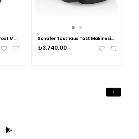
Fakir Grill Expert Izgara & Tost Makinesi Steel
Schafer Tosthaus Tost Makinesi-Siyah
₺3.740,00
1