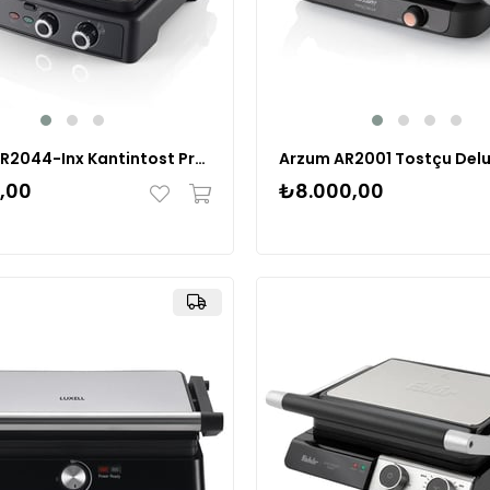
Arzum AR2044-Inx Kantintost Pro Izgara ve Tost Makinesi Inox
,00
₺8.000,00