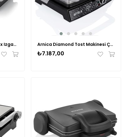
Arzum AR2001 Tostçu Delux Izgara Ve Tost Makinesi
Arnica Diamond Tost Makinesi Çelik 26252
₺7.187,00