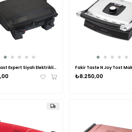
Tefal Toast Expert Siyah Elektrikli Izgara ve Tost Makinesi - Siyah
Fakir Taste N Joy Tost Mak
,00
₺8.250,00