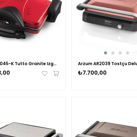
Arzum 2045-K Tutto Granite Izgara Ve Tost Makinesi Kırmızı
₺7.700,00
3,00