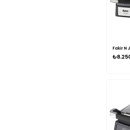
Fakir N 
₺8.25