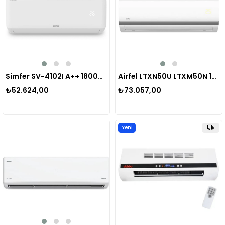
Simfer SV-4102I A++ 18000 BTU Inverter Duvar Tipi Klima
Airfel LTXN50U LTXM50N 18000 Btu A++ Inverter Split Klima
₺52.624,00
₺73.057,00
Yeni
Ürün