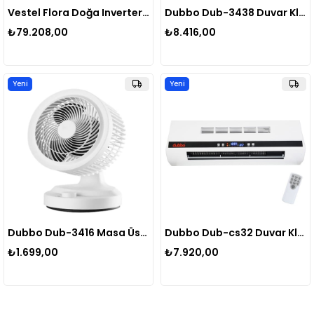
Vestel Flora Doğa Inverter 244 246 Wifi Klima 20234957 20235141
Dubbo Dub-3438 Duvar Klima Tipi Isıtıcı Vantilatör
₺79.208,00
₺8.416,00
Yeni
Yeni
Ürün
Ürün
Dubbo Dub-3416 Masa Üstü Döner Vantilatör
Dubbo Dub-cs32 Duvar Klima Tipi Isıtıcı Vantilatör
₺1.699,00
₺7.920,00