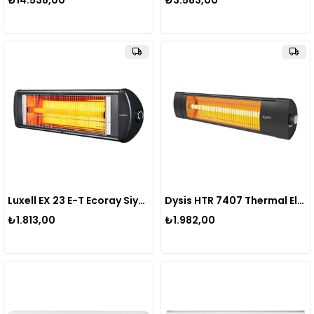
₺14.538,00
₺3.583,00
Luxell EX 23 E-T Ecoray Siyah Isıtıcı
Dysis HTR 7407 Thermal Elektrikli Isıtıcı 2300W
₺1.813,00
₺1.982,00