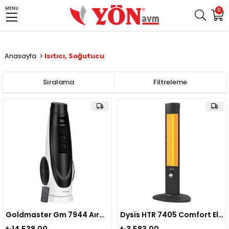
MENU
0
Anasayfa
Isıtıcı, Soğutucu
Sıralama
Filtreleme
Goldmaster Gm 7944 Aırbot Kule Tıpı Vantılator
Dysis HTR 7405 Comfort Elektrikli Isıtıcı 2000W