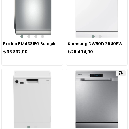
Profilo BM4381EG Bulaşık Makinesi
Samsung DW60DG540FWQTR Beyaz Bulaşık Makinesi
₺33.837,00
₺29.404,00