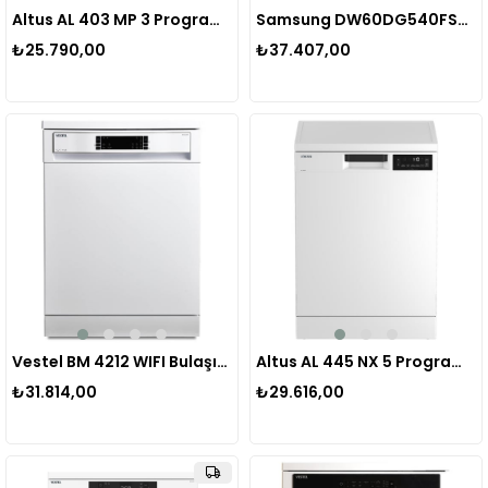
Altus AL 403 MP 3 Programlı Bulaşık Makinesi
Samsung DW60DG540FSRTR Inox D Enerji Sınıfı Bulaşık Makinesi
₺25.790,00
₺37.407,00
Vestel BM 4212 WIFI Bulaşık Makinesi 20267367
Altus AL 445 NX 5 Programlı Bulaşık Makinesi
₺31.814,00
₺29.616,00