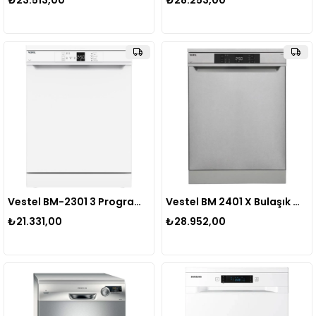
₺23.513,00
₺28.253,00
Vestel BM-2301 3 Programlı Bulaşık Makinesi Beyaz 20265626
Vestel BM 2401 X Bulaşık Makinesi 20265627
₺21.331,00
₺28.952,00