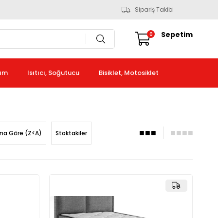
Sipariş Takibi
Sepetim
0
kım
Isıtıcı, Soğutucu
Bisiklet, Motosiklet
ına Göre (Z<A)
Stoktakiler