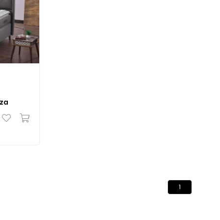
aza
1