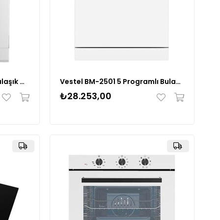
Grundig GDF 5204 5 Prg Bulaşık Makinesi
Vestel BM-2501 5 Programlı Bulaşık Makinesi Beyaz
₺28.253,00