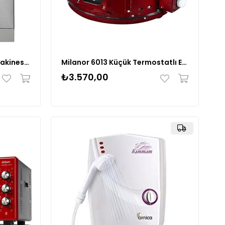
Vestel BM 2401 X Bulaşık Makinesi 20265627
Milanor 6013 Küçük Termostatlı Emaye Fırın-3510
₺3.570,00