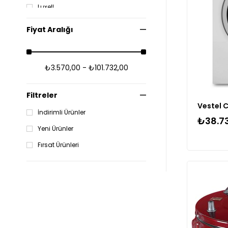
Luxell
Mılanor Urunlerı
Fiyat Aralığı
Profılo
Samsung
₺3.570,00 - ₺101.732,00
Sımfer
Sunny
Filtreler
İndirimli Ürünler
₺38.7
Yeni Ürünler
Fırsat Ürünleri