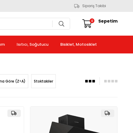
Sipariş Takibi
Sepetim
0
kım
Isıtıcı, Soğutucu
Bisiklet, Motosiklet
ına Göre (Z<A)
Stoktakiler