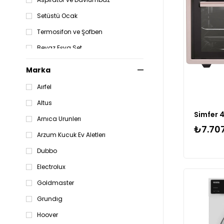
Setüstü Ocak
Termosifon ve Şofben
Beyaz Eşya Set
Marka
Aırfel
Altus
Simfer 4
Arnıca Urunlerı
₺7.70
Arzum Kucuk Ev Aletlerı
Dubbo
Electrolux
Goldmaster
Grundıg
Hoover