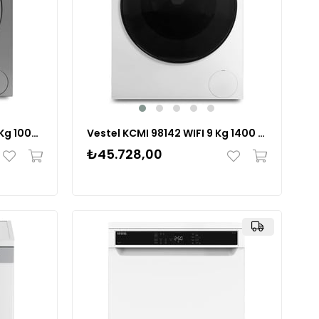
Vestel CMI 97202 G WIFI 9 Kg 1000 Devir Çamaşır Makinesi 20264681
Vestel KCMI 98142 WIFI 9 Kg 1400 Devir Kurutmalı Çamaşır Makinesi
₺45.728,00