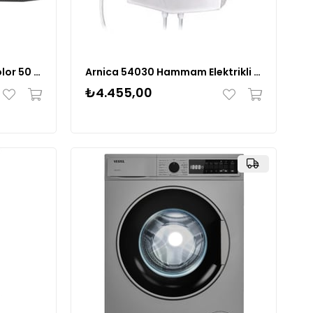
Arzum AR2034 Cookart Color 50 L Çift Camlı Fırın
Arnica 54030 Hammam Elektrikli Şofben
₺4.455,00