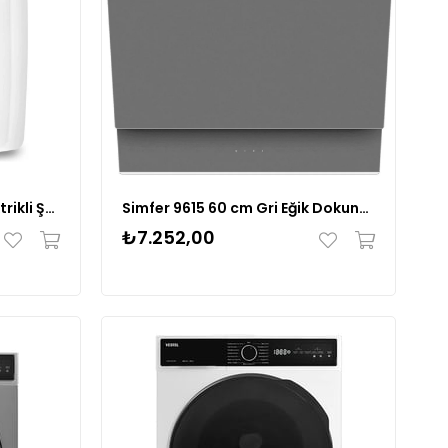
Goldmaster GM-7938 Elektrikli Şofben
Simfer 9615 60 cm Gri Eğik Dokunmatik Cam Davlumbaz
₺7.252,00