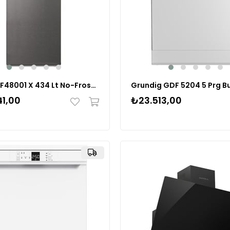
Vestel NF48001 X 434 Lt No-Frost Buzdolabı 20263684
1,00
₺23.513,00