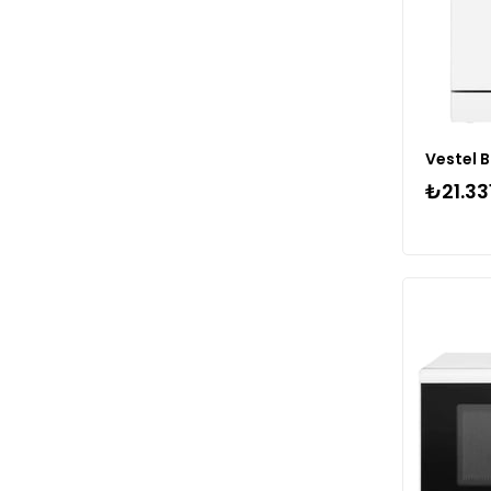
₺21.33