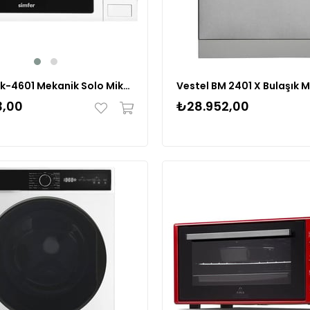
Simfer Sk-4601 Mekanik Solo Mikrodalga Fırın
3,00
₺28.952,00