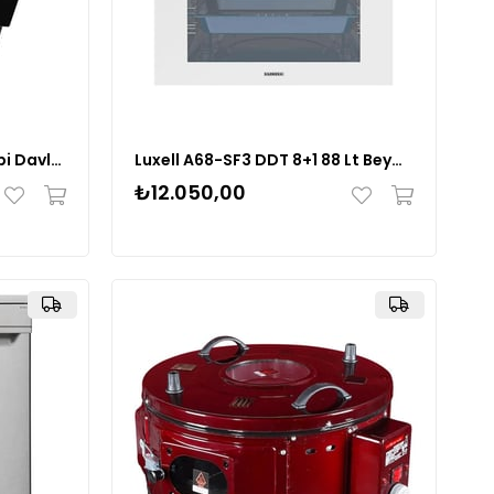
Luxell DA88 Siyah Duvar Tipi Davlumbaz
Luxell A68-SF3 DDT 8+1 88 Lt Beyaz Cam Ankastre Fırın
₺12.050,00