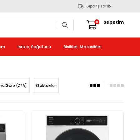
Sipariş Takibi
Sepetim
0
kım
Isıtıcı, Soğutucu
Bisiklet, Motosiklet
ına Göre (Z<A)
Stoktakiler