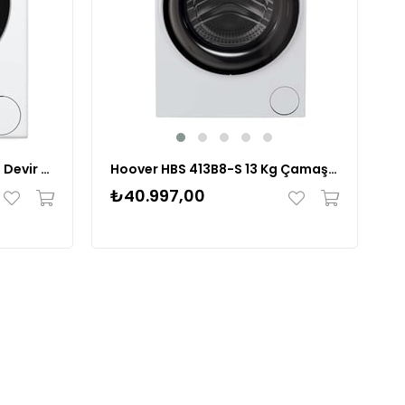
Vestel CMI 96301 9 kg 1000 Devir Çamaşır Makinesi 20265391
Hoover HBS 413B8-S 13 Kg Çamaşır Makinesi
₺40.997,00