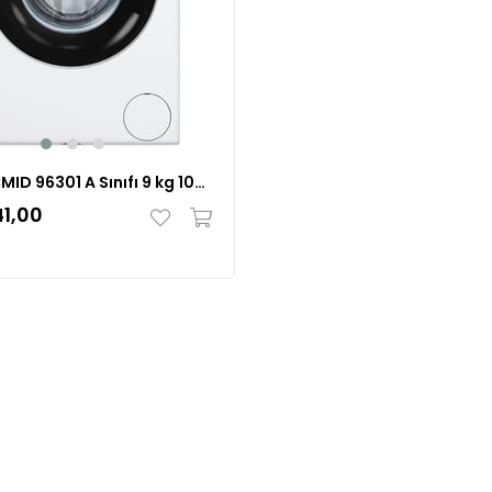
Vestel CMID 96301 A Sınıfı 9 kg 1000 Devir Çamaşır Makinesi 20267417
1,00