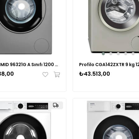
Vestel CMID 96321G A Sınıfı 1200 Devir 9Kg Gri Çamaşır Makinesi
₺43.513,00
38,00