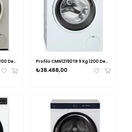
Profilo CGA142ZXTR 9 kg 1200 Devir Çamaşır Makinesi
Profilo CMN12190TR 9 Kg 1200 Devir Çamaşır Makinesi
₺38.488,00