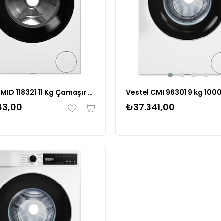
Vestel CMID 118321 11 Kg Çamaşır Makinesi 20269374
₺37.341,00
83,00