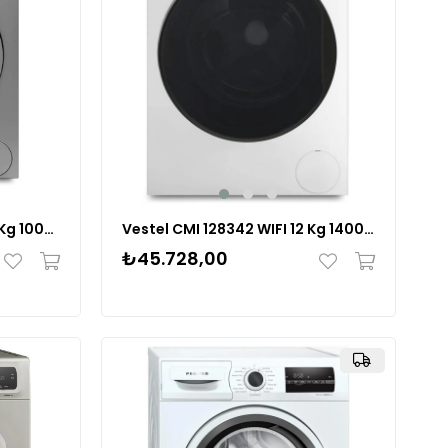
Vestel CMI 97202 G WIFI 9 Kg 1000 Devir Çamaşır Makinesi 20264681
Vestel CMI 128342 WIFI 12 Kg 1400 Devir Çamaşır Makinesi
₺45.728,00