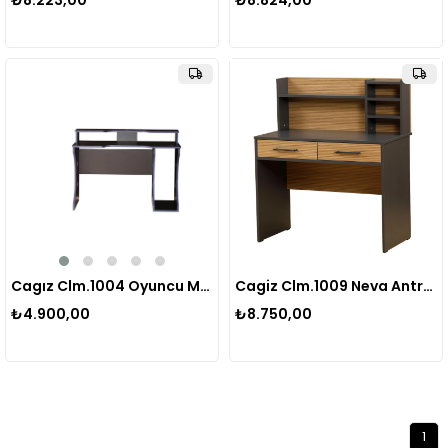
₺8.223,00
₺8.824,00
Cagız Clm.1004 Oyuncu Masası Sıyah-mavı
Cagiz Clm.1009 Neva Antrasit Beyaz Çalışma Masası
₺4.900,00
₺8.750,00
1