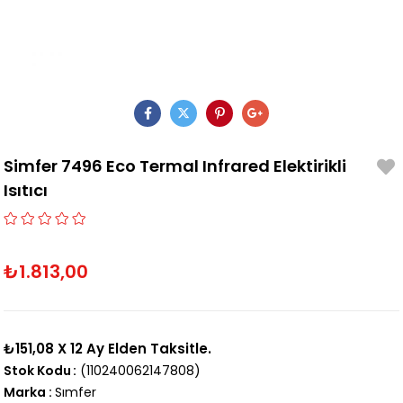
Simfer 7496 Eco Termal Infrared Elektirikli
Isıtıcı
₺1.813,00
₺151,08
X 12 Ay Elden Taksitle.
Stok Kodu
(110240062147808)
Marka
:
Sımfer