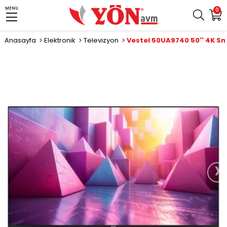
MENU
0
Anasayfa
Elektronik
Televizyon
Vestel 50UA9740 50'' 4K S
›