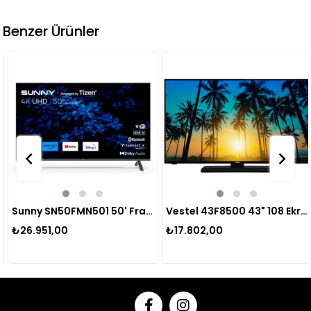
Benzer Ürünler
Sunny SN50FMN501 50' Frameless 4K UHD Tizen TV
Vestel 43F8500 43" 108 Ekran Uydu Alıcılı FullHD LED TV
₺26.951,00
₺17.802,00