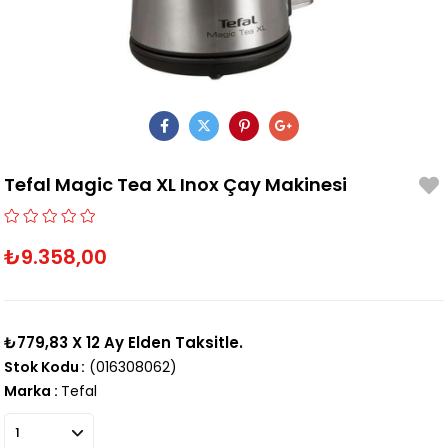
Tefal Magic Tea XL Inox Çay Makinesi
₺9.358,00
₺779,83
X 12 Ay Elden Taksitle.
Stok Kodu
(016308062)
Marka
:
Tefal