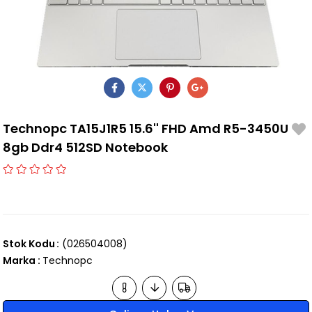
Technopc TA15J1R5 15.6'' FHD Amd R5-3450U
8gb Ddr4 512SD Notebook
Stok Kodu
(026504008)
Marka
:
Technopc