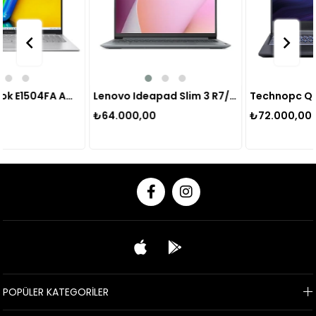
Asus Vivobook E1504FA Amd R5/8gb Ram/512gb Ssd 15.6" Notebook
Lenovo Ideapad Slim 3 R7/8gb/512gbssd/15.6" Notebook
₺64.000,00
₺72.000,00
POPÜLER KATEGORİLER