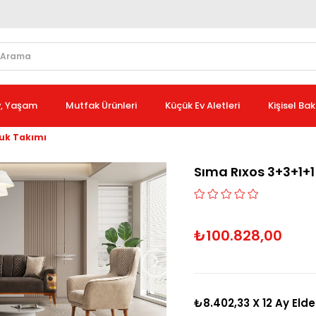
v, Yaşam
Mutfak Ürünleri
Küçük Ev Aletleri
Kişisel Ba
tuk Takımı
Sıma Rıxos 3+3+1+1
₺100.828,00
›
₺8.402,33
X 12 Ay Elde