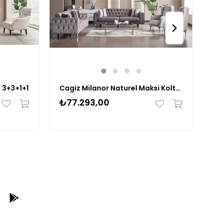
 3+3+1+1
Cagiz Milanor Naturel Maksi Koltuk Takımı 3+3+1+1
₺77.293,00
₺