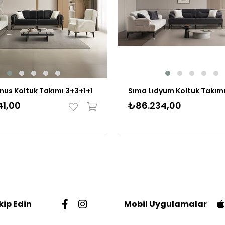
nus Koltuk Takımı 3+3+1+1
Sıma Lıdyum Koltuk Takımı
41,00
₺86.234,00
kip Edin
Mobil Uygulamalar