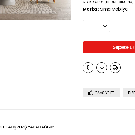
STOK KODU
(111105108150140)
Marka
:
Sıma Mobılya
TAVSIYE ET
BIZ
SİTLİ ALIŞVERİŞ YAPACAĞIM?