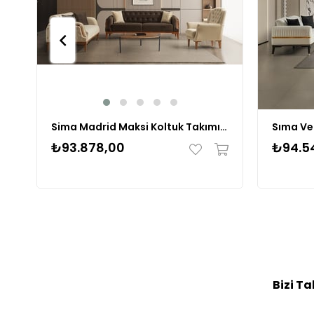
Sima Madrid Maksi Koltuk Takımı 3+3+1+1
Sıma Ve
₺93.878,00
₺94.5
Bizi Ta