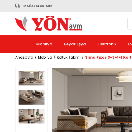
MAĞAZALARIMIZ
Mobilya
Beyaz Eşya
Elektronik
E
Anasayfa
Mobilya
Koltuk Takımı
Sıma Rıxos 3+3+1+1 Kol