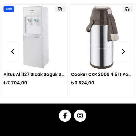
Yeni
Ürün
Altus Al 1127 Sıcak Soguk Su Sebılı
Cooker CKR 2009 4.5 lt Pompalı Çelik Termos
₺7.704,00
₺3.624,00