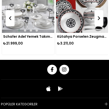
Schafer Adel Yemek Takımı 56 Parça Platin
Kütahya Porselen Zeugma 24 Parça Yemek Takımı Bant Dek 5966/12
₺21.999,00
₺3.211,00
POPÜLER KATEGORİLER