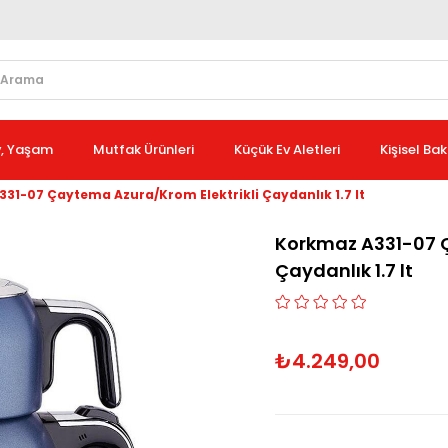
v, Yaşam
Mutfak Ürünleri
Küçük Ev Aletleri
Kişisel Ba
31-07 Çaytema Azura/Krom Elektrikli Çaydanlık 1.7 lt
Korkmaz A331-07 Ç
Çaydanlık 1.7 lt
₺4.249,00