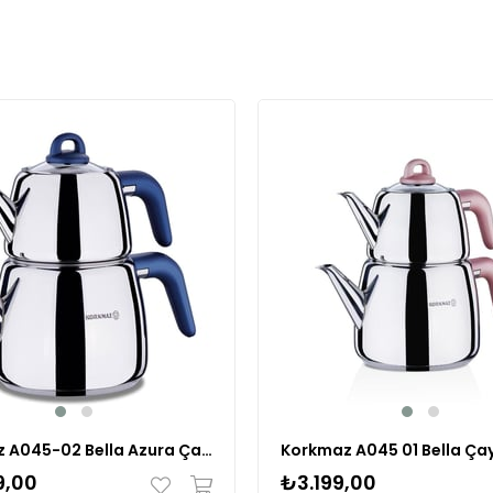
Korkmaz A045-02 Bella Azura Çaydanlık Takımı 2 lt
9,00
₺3.199,00