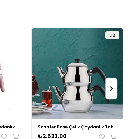
Korkmaz A045 01 Bella Çaydanlık Takımı
Schafer Base Çelik Çaydanlık Takımı -4 Parça-Inox
₺2.533,00
₺