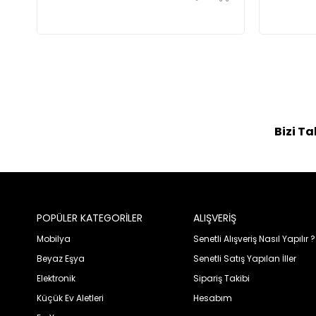
Bizi Ta
POPÜLER KATEGORİLER
ALIŞVERİŞ
Mobilya
Senetli Alışveriş Nasıl Yapılır ?
Beyaz Eşya
Senetli Satış Yapılan İller
Elektronik
Sipariş Takibi
Küçük Ev Aletleri
Hesabım