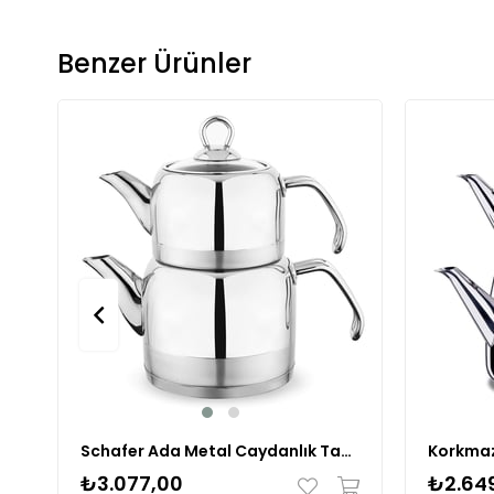
Benzer Ürünler
Schafer Ada Metal Caydanlık Takımı (orta) 4 Prc Inx05
₺3.077,00
₺2.64