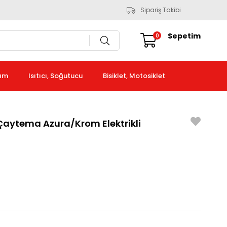
Sipariş Takibi
Sepetim
0
kım
Isıtıcı, Soğutucu
Bisiklet, Motosiklet
aytema Azura/Krom Elektrikli