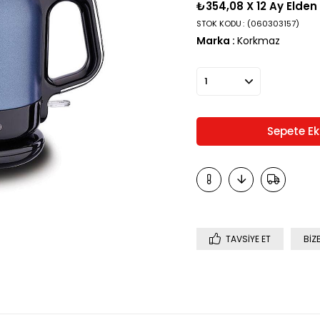
›
₺354,08
X 12 Ay Elden
STOK KODU
(060303157)
Marka
:
Korkmaz
TAVSIYE ET
BIZ