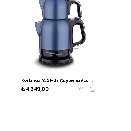
Korkmaz A331-07 Çaytema Azura/Krom Elektrikli Çaydanlık 1.7 lt
₺4.249,00