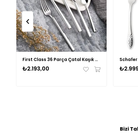
First Class 36 Parça Çatal Kaşık Bıçak Takımı
₺2.193,00
₺2.99
Bizi Ta