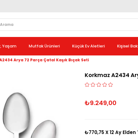
v, Yaşam
Mutfak Ürünleri
Küçük Ev Aletleri
Kişisel Ba
2434 Arya 72 Parça Çatal Kaşık Bıçak Seti
Korkmaz A2434 Ary
₺9.249,00
₺770,75
X 12 Ay Elden 