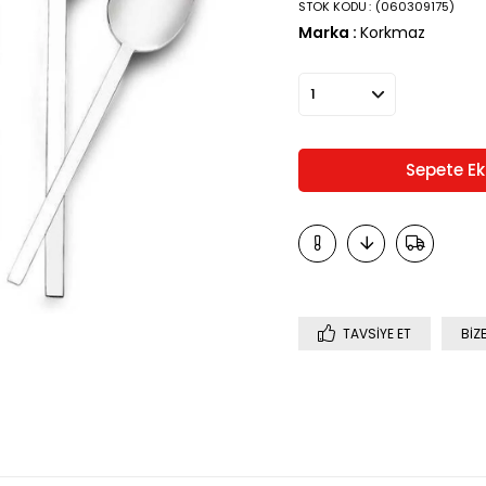
›
STOK KODU
(060309175)
Marka
:
Korkmaz
TAVSIYE ET
BIZ