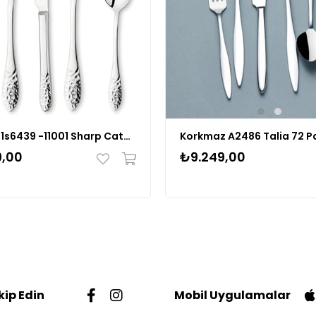
Schafer 1s6439 -11001 Sharp Catal Kaşık Bıçak Takımı 72 Parça
9,00
₺9.249,00
kip Edin
Mobil Uygulamalar