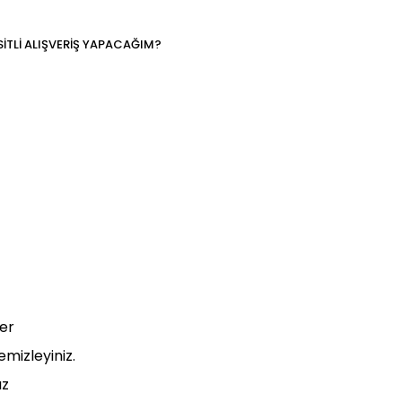
SİTLİ ALIŞVERİŞ YAPACAĞIM?
ler
emizleyiniz.
ız