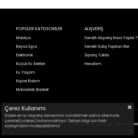
POPÜLER KATEGORİLER
ALIŞVERİŞ
Mobilya
Senetli Alışveriş Nasıl Yapılır ?
Beyaz Eşya
Senetli Satış Yapılan İller
Elektronik
Sipariş Takibi
Küçük Ev Aletleri
Hesabım
Ev, Yaşam
Kişisel Bakım
Motosiklet, Bisiklet
Çerez Kullanımı
Sizlere en iyi alışveriş deneyimini sunabilmek adına sitemizde
çerezler(cookies) kullanmaktayız. Detaylı bilgi için Kvkk
sözleşmesini inceleyebilirsiniz.