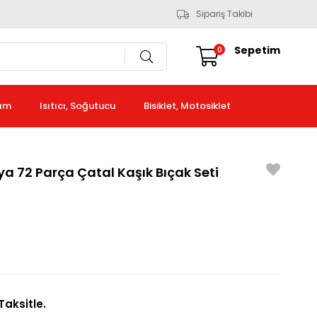
Sipariş Takibi
Sepetim
0
kım
Isıtıcı, Soğutucu
Bisiklet, Motosiklet
a 72 Parça Çatal Kaşık Bıçak Seti
Taksitle.