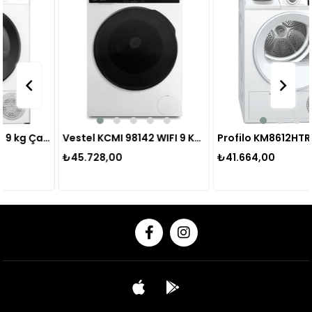
Profilo KM09611JTR 9 kg Çamaşır Kurutma Makinesi
Vestel KCMI 98142 WIFI 9 Kg 1400 Devir Kurutmalı Çamaşır Makinesi
Profilo KM8612HTR Isı Pompalı Kurutma Makinesi 8 
₺45.728,00
₺41.664,00