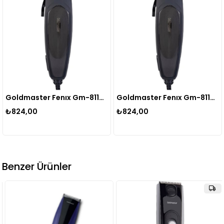
Goldmaster Fenıx Gm-8118 Kablolu Sac Sakal Sekıllendırme
Goldmaster Fenıx Gm-8118 Kablolu Sac Sakal Sekıllendırme
₺824,00
₺824,00
Benzer Ürünler