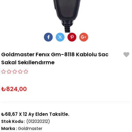
Goldmaster Fenıx Gm-8118 Kablolu Sac
Sakal Sekıllendırme
₺824,00
₺68,67
X 12 Ay Elden Taksitle.
Stok Kodu
(012020212)
Marka
:
Goldmaster