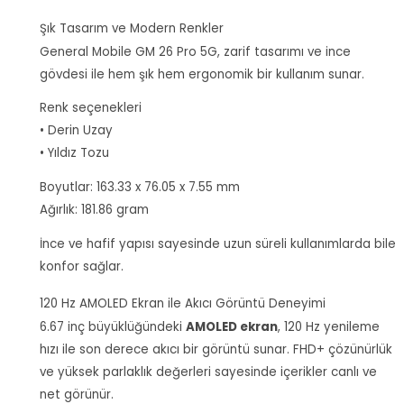
Şık Tasarım ve Modern Renkler
General Mobile GM 26 Pro 5G, zarif tasarımı ve ince
gövdesi ile hem şık hem ergonomik bir kullanım sunar.
Renk seçenekleri
• Derin Uzay
• Yıldız Tozu
Boyutlar: 163.33 x 76.05 x 7.55 mm
Ağırlık: 181.86 gram
İnce ve hafif yapısı sayesinde uzun süreli kullanımlarda bile
konfor sağlar.
120 Hz AMOLED Ekran ile Akıcı Görüntü Deneyimi
6.67 inç büyüklüğündeki
AMOLED ekran
, 120 Hz yenileme
hızı ile son derece akıcı bir görüntü sunar. FHD+ çözünürlük
ve yüksek parlaklık değerleri sayesinde içerikler canlı ve
net görünür.