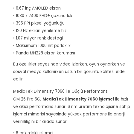
• 6.67 inç AMOLED ekran
• 1080 x 2400 FHD+ çözünürlük
• 395 PPI piksel yoğunluğu
• 120 Hz ekran yenileme hızı
• 1.07 milyar renk desteği
• Maksimum 1000 nit parlaklık
• Panda MN228 ekran koruması
Bu özellikler sayesinde video izlerken, oyun oynarken ve
sosyal medya kullanırken üstün bir görüntü kalitesi elde
edilir.
MediaTek Dimensity 7060 ile Güçlü Performans
GM 26 Pro 5G,
MediaTek Dimensity 7060 işlemci
ile hızlı
ve akıcı performans sunar. 6 nm üretim teknolojisine sahip
işlemci mimarisi sayesinde yüksek performans ile enerji
verimliliğini bir arada sunar.
• 8 çekirdekli işlemci