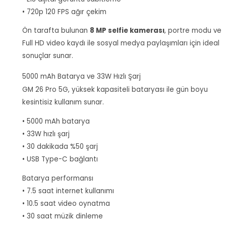
• 720p 120 FPS ağır çekim
Ön tarafta bulunan
8 MP selfie kamerası
, portre modu ve
Full HD video kaydı ile sosyal medya paylaşımları için ideal
sonuçlar sunar.
5000 mAh Batarya ve 33W Hızlı Şarj
GM 26 Pro 5G, yüksek kapasiteli bataryası ile gün boyu
kesintisiz kullanım sunar.
• 5000 mAh batarya
• 33W hızlı şarj
• 30 dakikada %50 şarj
• USB Type-C bağlantı
Batarya performansı
• 7.5 saat internet kullanımı
• 10.5 saat video oynatma
• 30 saat müzik dinleme