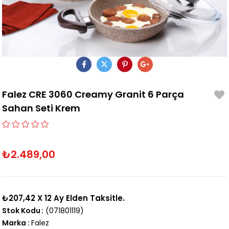
Falez CRE 3060 Creamy Granit 6 Parça
Sahan Seti Krem
₺2.489,00
₺207,42
X 12 Ay Elden Taksitle.
Stok Kodu
(071801119)
Marka
:
Falez