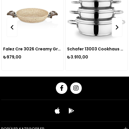
Falez Cre 3026 Creamy Granitec 20cm Sahan
Schafer 13003 Cookhaus Celık Sahan Setı 6 Prc Gumus
₺979,00
₺3.910,00
POPÜLER KATEGORİLER