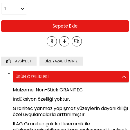
TAVSIYE ET
BIZE YAZABILIRSINIZ
ÜRÜN ÖZELLIKLERI
Malzeme; Non-Stick GRANITEC
İndüksiyon özelliği yoktur.
Granitec yanmaz yapışmaz yüzeylerin dayanıklılığı
özel uygulamalarla arttırılmıştır.
ILAG Granitec çok katlı,seramik ile
güçlendirirmiş,çizilmeye karşı mukavemetli, yüksek