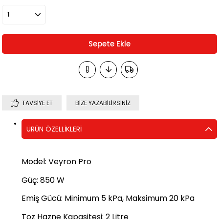
TAVSIYE ET
BIZE YAZABILIRSINIZ
ÜRÜN ÖZELLIKLERI
Model
:
Veyron Pro
Güç
:
850 W
Emiş Gücü
:
Minimum 5 kPa, Maksimum 20 kPa
Toz Hazne Kapasitesi
:
2 Litre