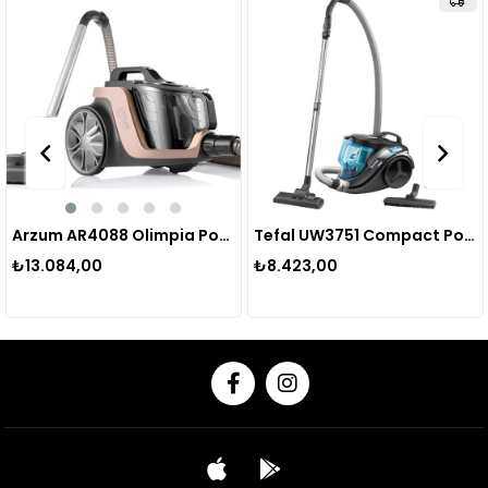
Arzum AR4088 Olimpia Power Cyclone Filtreli Süpürge
Tefal UW3751 Compact Power Cyclonic Toz Torbasız Elektrikli Süpürge - Mavi
₺13.084,00
₺8.423,00